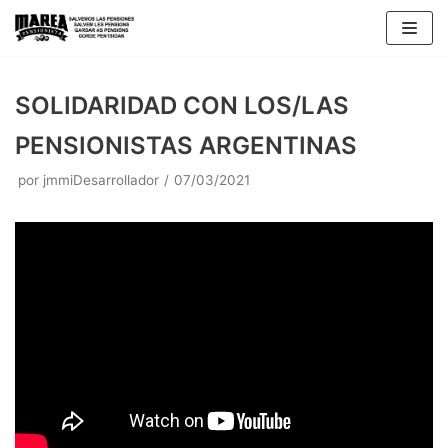
Saltar
al
contenido
SOLIDARIDAD CON LOS/LAS
PENSIONISTAS ARGENTINAS
por
jmmiDesarrollador
07/03/2021