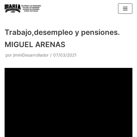
Saltar
al
contenido
Trabajo,desempleo y pensiones.
MIGUEL ARENAS
por
jmmiDesarrollador
07/03/2021