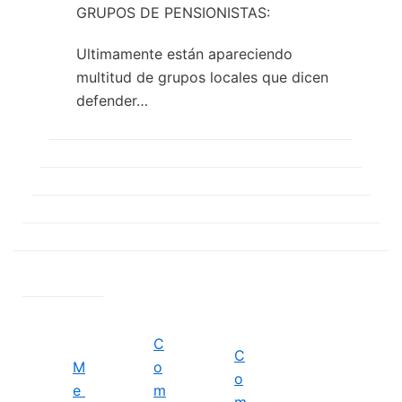
GRUPOS DE PENSIONISTAS:
Ultimamente están apareciendo
multitud de grupos locales que dicen
defender…
C
C
M
o
o
e
m
m