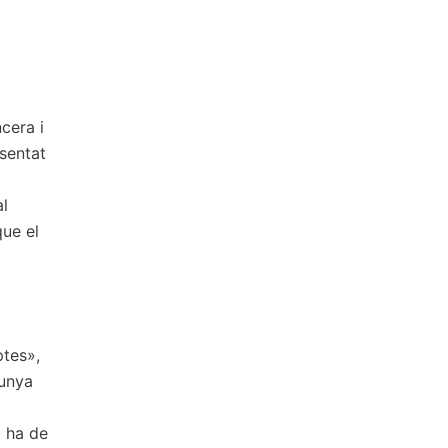
cera i
esentat
al
que el
ptes»,
lunya
o ha de