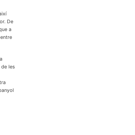
ó
ixí
ior. De
 que a
 entre
a
 de les
tra
spanyol