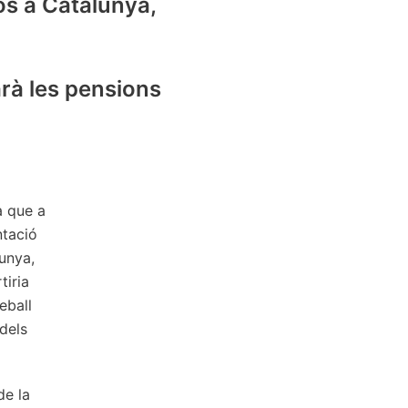
ros a Catalunya,
rà les pensions
a que a
ntació
lunya,
tiria
eball
 dels
de la