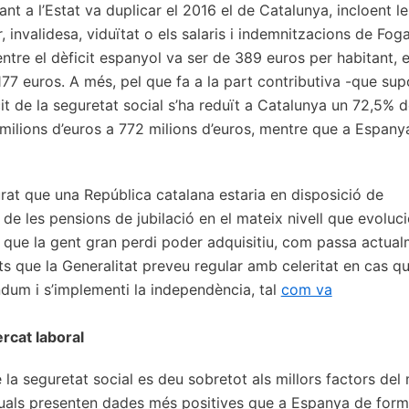
ant a l’Estat va duplicar el 2016 el de Catalunya, incloent le
r, invalidesa, viduïtat o els salaris i indemnitzacions de Fog
mentre el dèficit espanyol va ser de 389 euros per habitant, e
177 euros. A més, pel que fa a la part contributiva -que sup
it de la seguretat social s’ha reduït a Catalunya un 72,5% d
milions d’euros a 772 milions d’euros, mentre que a Espany
rat que una República catalana estaria en disposició de
s de les pensions de jubilació en el mateix nivell que evoluci
ar que la gent gran perdi poder adquisitiu, com passa actual
s que la Generalitat preveu regular amb celeritat en cas q
ndum i s’implementi la independència, tal
com va
rcat laboral
 la seguretat social es deu sobretot als millors factors del
 quals presenten dades més positives que a Espanya de for