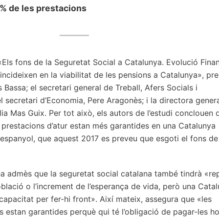
7% de les prestacions
«Els fons de la Seguretat Social a Catalunya. Evolució Finan
incideixen en la viabilitat de les pensions a Catalunya», pr
Bassa; el secretari general de Treball, Afers Socials i
l secretari d’Economia, Pere Aragonès; i la directora gener
ia Mas Guix. Per tot això, els autors de l’estudi conclouen 
es prestacions d’atur estan més garantides en una Catalunya
 espanyol, que aquest 2017 es preveu que esgoti el fons de
ha admès que la seguretat social catalana també tindrà «re
oblació o l’increment de l’esperança de vida, però una Cata
apacitat per fer-hi front». Així mateix, assegura que «les
s estan garantides perquè qui té l’obligació de pagar-les h