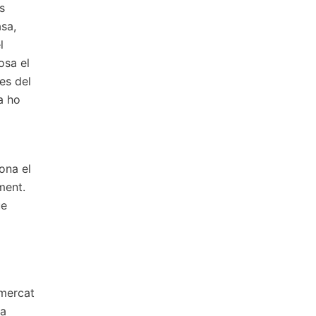
s
asa,
l
osa el
es del
a ho
ona el
ment.
ue
 mercat
ma