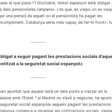
passi el que passi l’1 d’octubre, l’estat espanyol està obligat 
 dels pensionistes catalans». I és que, es visqui on es visqu
gar una pensió és aquell on el pensionista ha pagat les
’incompliment, Catalunya seria més capaç de fer-hi front», h
bligat a seguir pagant les prestacions socials d’aque
otitzat a la seguretat social espanyol
a
han apuntat que aquest serà un dels punts a tractar en la
assius amb l’Estat. I si Madrid no s’avé a negociar, ha apunt
a seguretat social espanyola segueix pagant les prestacions 
talunya comença a recaptar les cotitzacions socials, s’esta