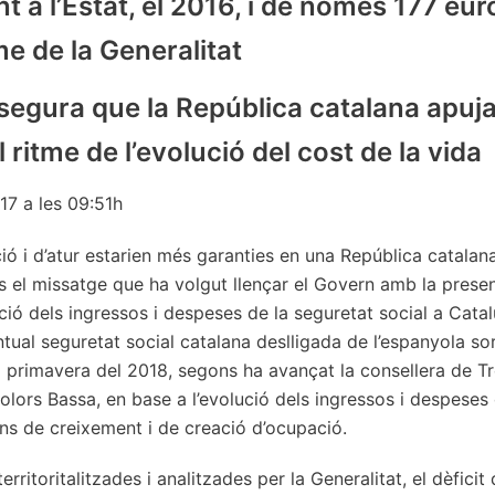
t a l’Estat, el 2016, i de només 177 eu
e de la Generalitat
egura que la República catalana apuja
l ritme de l’evolució del cost de la vida
17 a les 09:51h
ció i d’atur estarien més garanties en una República catalan
és el missatge que ha volgut llençar el Govern amb la prese
ció dels ingressos i despeses de la seguretat social a Cata
ual seguretat social catalana deslligada de l’espanyola sor
la primavera del 2018, segons ha avançat la consellera de Tr
Dolors Bassa, en base a l’evolució dels ingressos i despeses
ons de creixement i de creació d’ocupació.
rritoritalitzades i analitzades per la Generalitat, el dèficit 