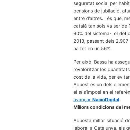
seguretat social per habit
pensions de jubilació, atu
entre d’altres. I és que, 
català tan sols va ser de 
90% del sistema-, el dèfic
2013, passant dels 2.907 
ha fet en un 56%.
Per això, Bassa ha assegu
revaloritzar les quantitat
cost de la vida, per evit
Aquest és un dels element
el
sí
s’imposi en el referè
avançar
NacióDigital
.
Millors condicions del me
Aquesta millor situació de
laboral a Catalunya, els