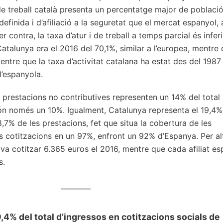
 de treball català presenta un percentatge major de poblaci
efinida i d’afiliació a la seguretat que el mercat espanyol, a
er contra, la taxa d’atur i de treball a temps parcial és infer
Catalunya era el 2016 del 70,1%, similar a l’europea, mentre
ntre que la taxa d’activitat catalana ha estat des del 1987
l’espanyola.
 prestacions no contributives representen un 14% del total 
ón només un 10%. Igualment, Catalunya representa el 19,4%
18,7% de les prestacions, fet que situa la cobertura de les
es cotitzacions en un 97%, enfront un 92% d’Espanya. Per al
 va cotitzar 6.365 euros el 2016, mentre que cada afiliat e
s.
,4% del total d’ingressos en cotitzacions socials de