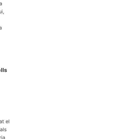
a
i,
a
lls
at el
als
ria