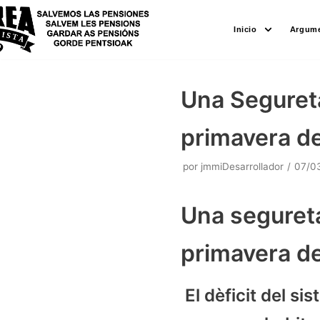
Saltar
Inicio
Argume
al
contenido
Una Segureta
primavera d
por
jmmiDesarrollador
07/0
Una segureta
primavera d
El dèficit del si