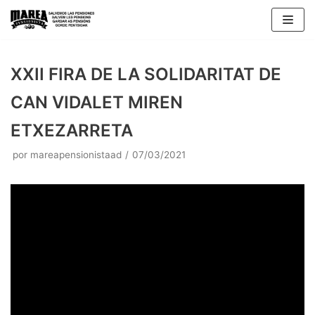
Saltar
al
contenido
XXII FIRA DE LA SOLIDARITAT DE
CAN VIDALET MIREN
ETXEZARRETA
por
mareapensionistaad
07/03/2021