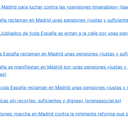
n Madrid para luchar contra las «pensiones miserables» (la
aña reclaman en Madrid unas pensiones «justas y suficient
Jubilados de toda España se echan a la calle por unas pens
 España reclaman en Madrid unas pensiones «justas y sufici
ña se manifiestan en Madrid por unas pensiones «justas y 
es)
toda España reclaman en Madrid unas pensiones «justas y su
cas sin recortes, suficientes y dignas» (prensasocial.es)
siones: marcha en Madrid contra la inminente reforma que p