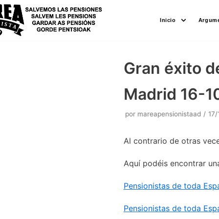
Saltar
Inicio
Argume
al
contenido
Gran éxito d
Madrid 16-1
por
mareapensionistaad
17/
Al contrario de otras vec
Aquí podéis encontrar una
Pensionistas de toda Espa
Pensionistas de toda Espa