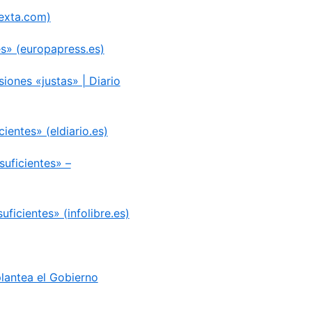
sexta.com)
es» (europapress.es)
iones «justas» | Diario
entes» (eldiario.es)
suficientes» –
ficientes» (infolibre.es)
lantea el Gobierno