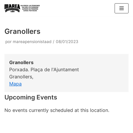
Saltar
al
contenido
Granollers
por
mareapensionistaad
08/01/2023
Granollers
Porxada. Plaça de l'Ajuntament
Granollers
,
Mapa
Upcoming Events
No events currently scheduled at this location.