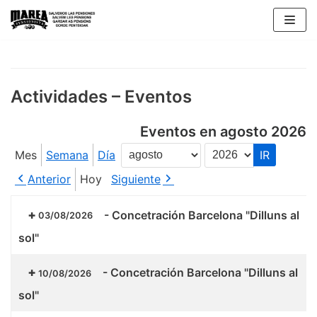
Saltar
al
contenido
Actividades – Eventos
Eventos en agosto 2026
Mes
Semana
Día
Mes
Año
Anterior
Hoy
Siguiente
-
Concetración Barcelona "Dilluns al
03/08/2026
sol"
-
Concetración Barcelona "Dilluns al
10/08/2026
sol"