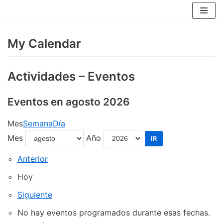
Saltar
al
contenido
My Calendar
Actividades – Eventos
Eventos en agosto 2026
Mes
Semana
Día
Mes
Año
Anterior
Hoy
Siguiente
No hay eventos programados durante esas fechas.