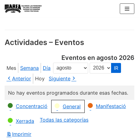
Saltar
al
contenido
Actividades – Eventos
Eventos en agosto 2026
Mes
Semana
Día
Mes
Año
Anterior
Hoy
Siguiente
No hay eventos programados durante esas fechas.
Categorías
Concentració
Manifestació
General
Todas las categorías
Xerrada
Imprimir
Vistas