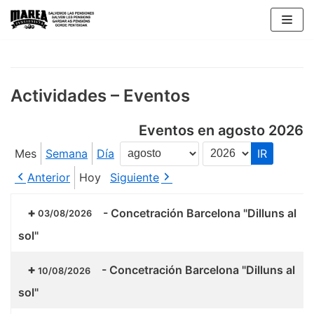
Saltar
al
contenido
Actividades – Eventos
Eventos en agosto 2026
Mes
Semana
Día
Mes
Año
Anterior
Hoy
Siguiente
-
Concetración Barcelona "Dilluns al
03/08/2026
sol"
-
Concetración Barcelona "Dilluns al
10/08/2026
sol"