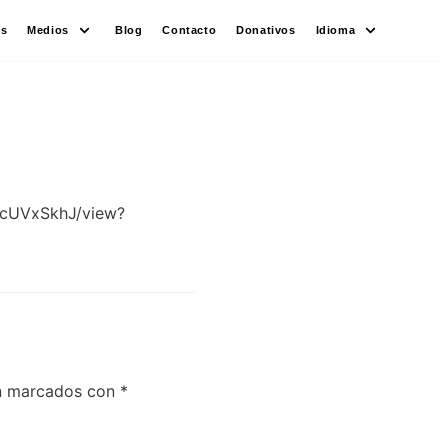
es
Medios
Blog
Contacto
Donativos
Idioma
JcUVxSkhJ/view?
án marcados con
*