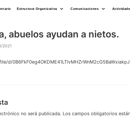
ntario
Estructura Organizativa
Comunicaciones
Actividad
ca, abuelos ayudan a nietos.
3/2021
om/file/d/0B6FkF0eg4OKDME41LTlvMHZrWnM2cG5BaWxiakp
sta
ectrónico no será publicada.
Los campos obligatorios est