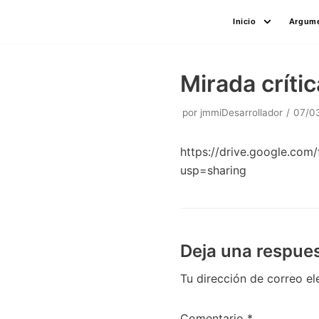
Saltar
Inicio
Argume
al
contenido
Mirada críti
por
jmmiDesarrollador
07/0
https://drive.google.c
usp=sharing
Deja una respue
Tu dirección de correo el
Comentario
*