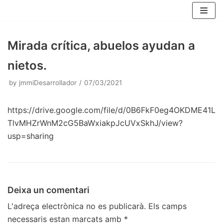
Skip
to
content
Mirada crítica, abuelos ayudan a
nietos.
by
jmmiDesarrollador
07/03/2021
https://drive.google.com/file/d/0B6FkF0eg4OKDME41L
TlvMHZrWnM2cG5BaWxiakpJcUVxSkhJ/view?
usp=sharing
Deixa un comentari
L'adreça electrònica no es publicarà.
Els camps
necessaris estan marcats amb
*