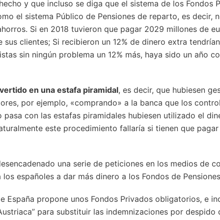
hecho y que incluso se diga que el sistema de los Fondos 
o el sistema Público de Pensiones de reparto, es decir, no
ahorros. Si en 2018 tuvieron que pagar 2029 millones de eu
 sus clientes; Si recibieron un 12% de dinero extra tendrí
nistas sin ningún problema un 12% más, haya sido un año c
ertido en una estafa piramidal
, es decir, que hubiesen g
ores, por ejemplo, «comprando» a la banca que los control
 pasa con las estafas piramidales hubiesen utilizado el di
aturalmente este procedimiento fallaría si tienen que paga
a desencadenado una serie de peticiones en los medios de 
 los españoles a dar más dinero a los Fondos de Pensiones 
e España propone unos Fondos Privados obligatorios, e incl
Austriaca” para substituir las indemnizaciones por despido 