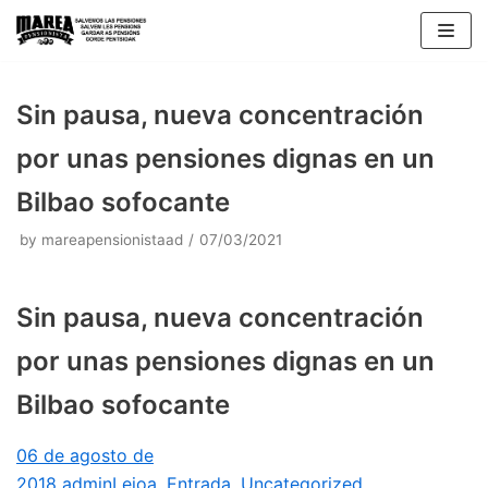
Skip
to
content
Sin pausa, nueva concentración
por unas pensiones dignas en un
Bilbao sofocante
by
mareapensionistaad
07/03/2021
Sin pausa, nueva concentración
por unas pensiones dignas en un
Bilbao sofocante
06 de agosto de
2018
admin
Leioa
,
Entrada
,
Uncategorized