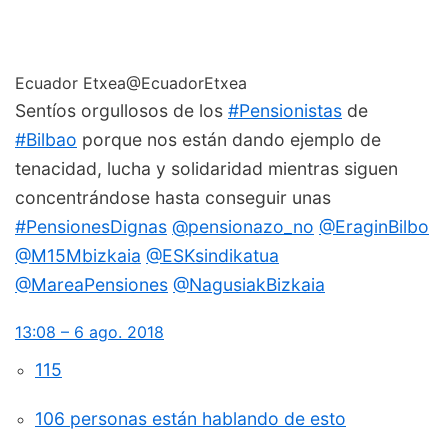
Ecuador Etxea
@EcuadorEtxea
Sentíos orgullosos de los
#
Pensionistas
de
#
Bilbao
porque nos están dando ejemplo de
tenacidad, lucha y solidaridad mientras siguen
concentrándose hasta conseguir unas
#
PensionesDignas
@
pensionazo_no
@
EraginBilbo
@
M15Mbizkaia
@
ESKsindikatua
@
MareaPensiones
@
NagusiakBizkaia
13:08 – 6 ago. 2018
115
106 personas están hablando de esto