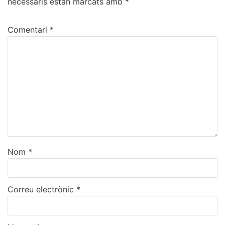
necessaris estan marcats amb
*
Comentari
*
Nom
*
Correu electrònic
*