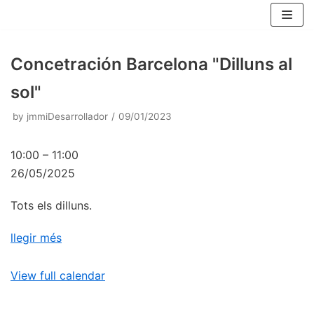
Skip
to
content
Concetración Barcelona "Dilluns al
sol"
by
jmmiDesarrollador
09/01/2023
10:00
–
11:00
26/05/2025
Tots els dilluns.
llegir més
View full calendar