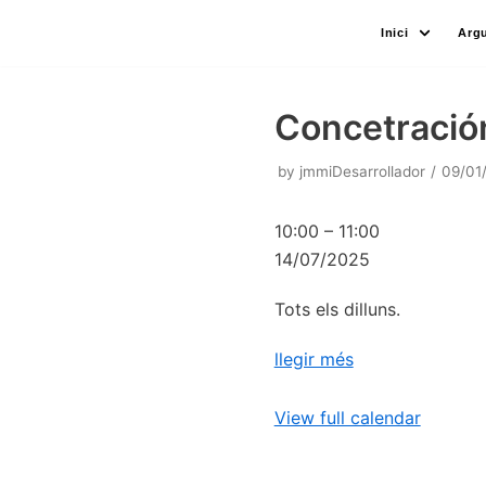
Skip
Inici
Arg
to
content
Concetración
by
jmmiDesarrollador
09/01
10:00
–
11:00
14/07/2025
Tots els dilluns.
llegir més
View full calendar