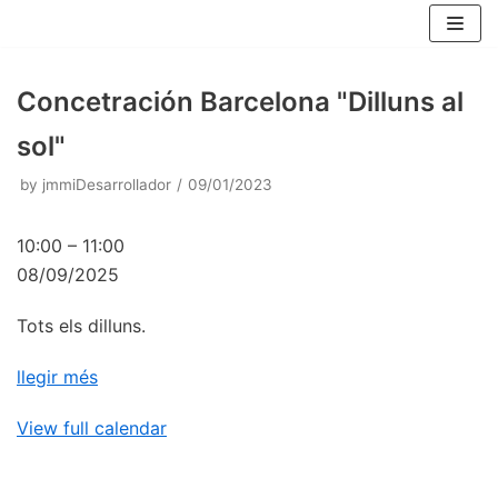
Skip
to
content
Concetración Barcelona "Dilluns al
sol"
by
jmmiDesarrollador
09/01/2023
10:00
–
11:00
08/09/2025
Tots els dilluns.
llegir més
View full calendar