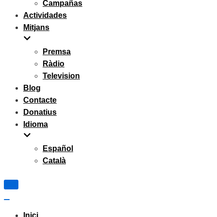
Campañas
Actividades
Mitjans
Premsa
Ràdio
Television
Blog
Contacte
Donatius
Idioma
Español
Català
Navigation
Menu
Navigation
Menu
Inici