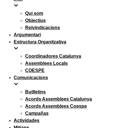
Qui som
Objectius
Reivindicacions
Argumentari
Estructura Organitzativa
Coordinadores Catalunya
Assemblees Locals
COESPE
Comunicacions
Butlletins
Acords Assemblees Catalunya
Acords Assemblees Coespe
Campañas
Actividades
Mitjans