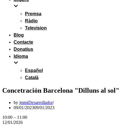
Premsa
Ràdio
Television
Blog
Contacte
Donatius
Idioma
Español
Català
Concetración Barcelona "Dilluns al sol"
by
jmmiDesarrollador
09/01/2023
09/01/2023
Concetración
10:00
–
11:00
Barcelona
12/01/2026