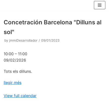
Skip
to
content
Concetración Barcelona "Dilluns al
sol"
by
jmmiDesarrollador
09/01/2023
10:00
–
11:00
09/02/2026
Tots els dilluns.
llegir més
View full calendar