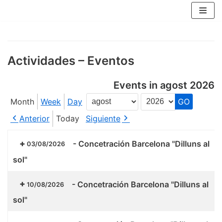
Skip
to
content
Actividades – Eventos
Events in agost 2026
Month
Week
Day
Month
Year
Anterior
Today
Siguiente
-
Concetración Barcelona "Dilluns al
03/08/2026
sol"
-
Concetración Barcelona "Dilluns al
10/08/2026
sol"