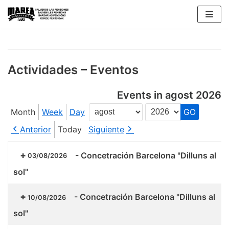
Skip
to
content
Actividades – Eventos
Events in agost 2026
Month
Week
Day
Month
Year
Anterior
Today
Siguiente
-
Concetración Barcelona "Dilluns al
03/08/2026
sol"
-
Concetración Barcelona "Dilluns al
10/08/2026
sol"