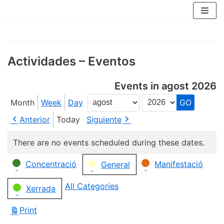
Skip
to
content
Actividades – Eventos
Events in agost 2026
Month
Week
Day
Month
Year
Anterior
Today
Siguiente
There are no events scheduled during these dates.
Categories
Concentració
Manifestació
General
All Categories
Xerrada
Print
View