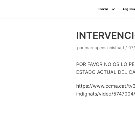
Saltar
Inicio
Argume
al
contenido
INTERVENCI
por
mareapensionistaad
07
POR FAVOR NO OS LO PE
ESTADO ACTUAL DEL CA
https://www.ccma.cat/tv
indignats/video/574700