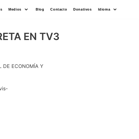
es
Medios
Blog
Contacto
Donativos
Idioma
RETA EN TV3
AL DE ECONOMÍA Y
vis-