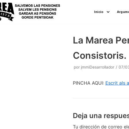
Saltar
Inicio
Argume
al
contenido
La Marea Pen
Consistoris.
por
jmmiDesarrollador
07/0
PINCHA AQUI:
Escrit als
Deja una respue
Tu dirección de correo el