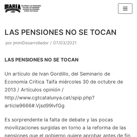
Saltar
al
contenido
LAS PENSIONES NO SE TOCAN
por
jmmiDesarrollador
07/03/2021
LAS PENSIONES NO SE TOCAN
Un artículo de Ivan Gordillo, del Seminario de
Economía Crítica Taifa miércoles 30 de octubre de
2013 / Artículos opinión /
http://www.cgtcatalunya.cat/spip.php?
article9666#.Vjsd99IvfGg
Es sorprendente la falta de debate y las pocas
movilizaciones surgidas en torno a la reforma de las
pensiones que el gobierno quiere aprobar antes de fin