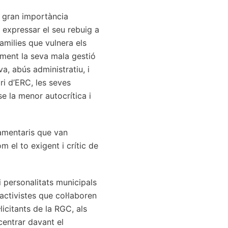
a gran importància
n expressar el seu rebuig a
amilies que vulnera els
rament la seva mala gestió
va, abús administratiu, i
ri d’ERC, les seves
e la menor autocrítica i
lamentaris que van
m el to exigent i crític de
i personalitats municipals
ctivistes que col·laboren
icitants de la RGC, als
centrar davant el