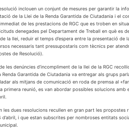
olució inclouen un conjunt de mesures per garantir la inf
ció de la Llei de la Renda Garantida de Ciutadania i el com
 immediat de les prestacions de RGC que es troben en situaci
·licituds denegades pel Departament de Treball en què es det
 de la llei, reduir el temps d’espera entre la presentació de la
ursos necessaris tant pressupostaris com tècnics per atendre 
stes de Resolució).
de les denúncies d’incompliment de la llei de la RGC recolli
 Renda Garantida de Ciutadania va entregar als grups parl
lladar als mitjans de comunicació en roda de premsa al «far
a primera reunió, es van abordar possibles solucions amb e
ril.
les dues resolucions recullen en gran part les propostes r
d’abril, i que estan subscrites per nombroses entitats social
unicipal.