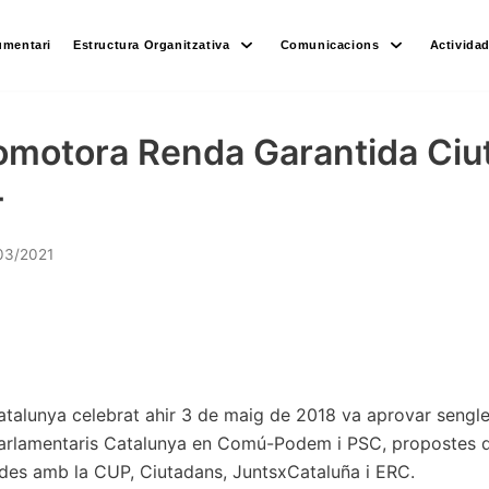
umentari
Estructura Organitzativa
Comunicacions
Activida
omotora Renda Garantida Ciut
T
03/2021
atalunya celebrat ahir 3 de maig de 2018 va aprovar sengl
arlamentaris Catalunya en Comú-Podem i PSC, propostes q
des amb la CUP, Ciutadans, JuntsxCataluña i ERC.