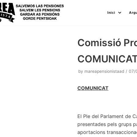
Skip
Inici
Arg
to
content
Comissió Pr
COMUNICA
by
mareapensionistaad
07/
COMUNICAT
El Ple del Parlament de C
presentades pels grups p
aportacions transacciona