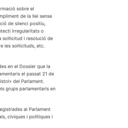
ormació sobre el
pliment de la llei sense
ó de silenci positiu,
ecti irregularitats o
 sol·licitud i resolució de
les sol·licituds, etc.
des en el Dossier que la
amentaris el passat 21 de
istol» del Parlament.
ls grups parlamentaris en
egistrades al Parlament
s, cíviques i polítiques i