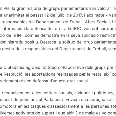
 Ple, la gran majoria de grups parlamentaris van valorar l
r unanimitat el passat 12 de juliol de 2017, i així mateix va
s responsables del Departament de Treball, Afers Socials i f
a informació i la defensa del dret a la RGC, van criticar du
ció de la llei, com es demostra en la seva aplicació restricti
dministratiu positiu. Destaca la solitud del grup parlamenta
 gestió dels responsables del Departament de Treball, sens
Ciutadania agraeix l’actitud col·laborativa dels grups par
 Resolució, les aportacions realitzades per la resta, així co
parlamentaris en defensa d’aquest dret social.
reconeixement a les entitats socials, cíviques i polítiques, 
ument de peticions al Parlament. Enviem una abraçada als a
otora en les tasques d’assessorament a les persones sol·l
diverses activitats de suport i que ahir 3 de maig es va con