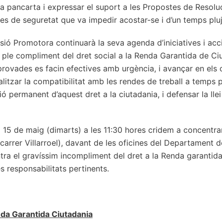
a pancarta i expressar el suport a les Propostes de Resoluci
rces de seguretat que va impedir acostar-se i d’un temps plu
ió Promotora continuarà la seva agenda d’iniciatives i accio
 ple compliment del dret social a la Renda Garantida de Ci
provades es facin efectives amb urgència, i avançar en el
ralitzar la compatibilitat amb les rendes de treball a temps p
ció permanent d’aquest dret a la ciutadania, i defensar la ll
 15 de maig (dimarts) a les 11:30 hores cridem a concentra
rrer Villarroel), davant de les oficines del Departament de 
ntra el gravíssim incompliment del dret a la Renda garantida
es responsabilitats pertinents.
a Garantida Ciutadania