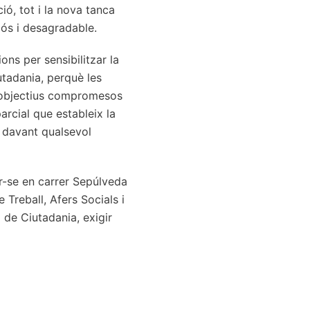
ó, tot i la nova tanca
jós i desagradable.
ns per sensibilitzar la
utadania, perquè les
s objectius compromesos
arcial que estableix la
ei davant qualsevol
r-se en carrer Sepúlveda
Treball, Afers Socials i
 de Ciutadania, exigir